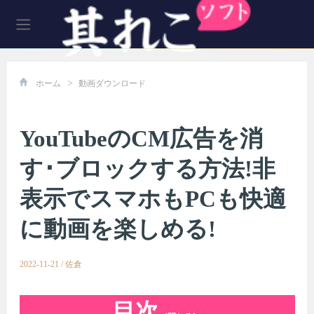
>
ホーム
動画ダウンロード
YouTubeのCM広告を消
す･ブロックする方法!非
表示でスマホもPCも快適
に動画を楽しめる!
2022-11-21
/
佐倉
目次