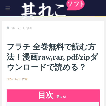
>
ホーム
漫画
フラチ 全巻無料で読む方
法！漫画raw,rar, pdf/zipダ
ウンロードで読める？
2022-11-21
/
佐倉
目次
[閉じる]