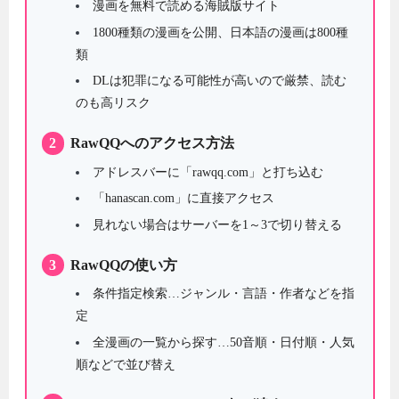
漫画を無料で読める海賊版サイト
1800種類の漫画を公開、日本語の漫画は800種
類
DLは犯罪になる可能性が高いので厳禁、読む
のも高リスク
2
RawQQへのアクセス方法
アドレスバーに「rawqq.com」と打ち込む
「hanascan.com」に直接アクセス
見れない場合はサーバーを1～3で切り替える
3
RawQQの使い方
条件指定検索…ジャンル・言語・作者などを指
定
全漫画の一覧から探す…50音順・日付順・人気
順などで並び替え