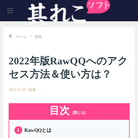
>
ホーム
漫画
2022年版RawQQへのアク
セス方法＆使い方は？
2022-11-21
/
佐倉
目次
[閉じる]
1
RawQQとは