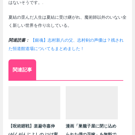
はないそうです。.
夏結の歪んだ人生は夏結に受け継がれ、魔術師以外のいない全
く新しい世界を作り出している。
関連読書：
【銀魂】志村新八の父、志村剣の声優は？残され
た恒道館道場についてもまとめました！
関連記事
【呪術廻戦】楽巌寺嘉伸
漫画「巣籠子屋に閉じ込め
(がくがんじよしのぶ)は実
られた僕の花嫁」を無料で