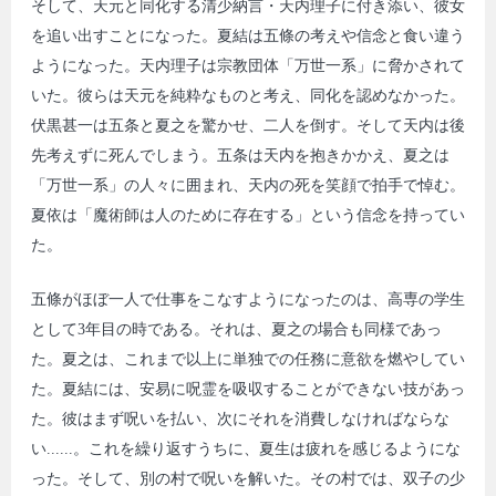
そして、天元と同化する清少納言・天内理子に付き添い、彼女
を追い出すことになった。夏結は五條の考えや信念と食い違う
ようになった。天内理子は宗教団体「万世一系」に脅かされて
いた。彼らは天元を純粋なものと考え、同化を認めなかった。
伏黒甚一は五条と夏之を驚かせ、二人を倒す。そして天内は後
先考えずに死んでしまう。五条は天内を抱きかかえ、夏之は
「万世一系」の人々に囲まれ、天内の死を笑顔で拍手で悼む。
夏依は「魔術師は人のために存在する」という信念を持ってい
た。
五條がほぼ一人で仕事をこなすようになったのは、高専の学生
として3年目の時である。それは、夏之の場合も同様であっ
た。夏之は、これまで以上に単独での任務に意欲を燃やしてい
た。夏結には、安易に呪霊を吸収することができない技があっ
た。彼はまず呪いを払い、次にそれを消費しなければならな
い......。これを繰り返すうちに、夏生は疲れを感じるようにな
った。そして、別の村で呪いを解いた。その村では、双子の少