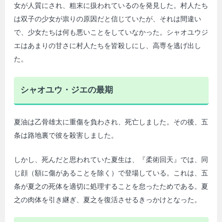
女が人質にされ、粗末に扱われているのを発見した。村人たち
は双子の少女が祟りの原因だと信じていたが、それは間違い
で、少女たちは何も悪いことをしていなかった。シャオユウジ
エはあまりの甘さに村人たちを皆殺しにし、高専を逃げ出し
た。
シャオユウ・ジエの最期
夏油は乙骨雄太に重傷を負わされ、死亡しました。その後、五
条は路地裏で彼を殺害しました。
しかし、死んだと思われていた夏生は、『柔術回天』では、同
じ顔（額に傷があることを除く）で登場している。これは、五
条が夏之の死体を適切に処理することを怠ったためである。夏
之の肉体を引き継ぎ、夏之を復活させるきっかけとなった。