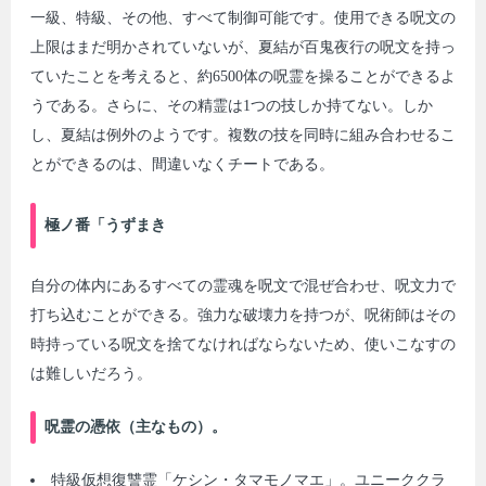
一級、特級、その他、すべて制御可能です。使用できる呪文の
上限はまだ明かされていないが、夏結が百鬼夜行の呪文を持っ
ていたことを考えると、約6500体の呪霊を操ることができるよ
うである。さらに、その精霊は1つの技しか持てない。しか
し、夏結は例外のようです。複数の技を同時に組み合わせるこ
とができるのは、間違いなくチートである。
極ノ番「うずまき
自分の体内にあるすべての霊魂を呪文で混ぜ合わせ、呪文力で
打ち込むことができる。強力な破壊力を持つが、呪術師はその
時持っている呪文を捨てなければならないため、使いこなすの
は難しいだろう。
呪霊の憑依（主なもの）。
特級仮想復讐霊「ケシン・タマモノマエ」。ユニーククラ