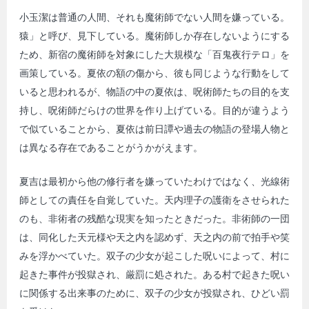
小玉潔は普通の人間、それも魔術師でない人間を嫌っている。
猿」と呼び、見下している。魔術師しか存在しないようにする
ため、新宿の魔術師を対象にした大規模な「百鬼夜行テロ」を
画策している。夏依の額の傷から、彼も同じような行動をして
いると思われるが、物語の中の夏依は、呪術師たちの目的を支
持し、呪術師だらけの世界を作り上げている。目的が違うよう
で似ていることから、夏依は前日譚や過去の物語の登場人物と
は異なる存在であることがうかがえます。
夏吉は最初から他の修行者を嫌っていたわけではなく、光線術
師としての責任を自覚していた。天内理子の護衛をさせられた
のも、非術者の残酷な現実を知ったときだった。非術師の一団
は、同化した天元様や天之内を認めず、天之内の前で拍手や笑
みを浮かべていた。双子の少女が起こした呪いによって、村に
起きた事件が投獄され、厳罰に処された。ある村で起きた呪い
に関係する出来事のために、双子の少女が投獄され、ひどい罰