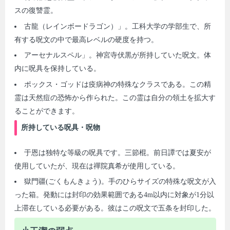
スの復讐霊。
古龍（レインボードラゴン）」。工科大学の学部生で、所
有する呪文の中で最高レベルの硬度を持つ。
アーセナルスペル」。神宮寺伏黒が所持していた呪文。体
内に呪具を保持している。
ポックス・ゴッドは疫病神の特殊なクラスである。この精
霊は天然痘の恐怖から作られた。この霊は自分の領土を拡大す
ることができます。
所持している呪具・呪物
于恩は独特な等級の呪具です。三節棍。前日譚では夏安が
使用していたが、現在は禪院真希が使用している。
獄門疆(ごくもんきょう)。手のひらサイズの特殊な呪文が入
った箱。発動には封印の効果範囲である4m以内に対象が1分以
上滞在している必要がある。彼はこの呪文で五条を封印した。