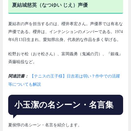
夏結城慈英（なつゆい じえ）声優
夏結衣の声を担当するのは、櫻井孝宏さん。声優界では有名な
声優である。櫻井は、インテンションのメンバーである。1974
年6月13日生まれ、愛知県出身。代表的な作品を多く挙げる。
松野おそ松（おそ松さん）、富岡義勇（鬼滅の刃）、『銀魂』
斉藤暁役など。
関連読書：
【テニスの王子様】日吉若は弱い？作中での活躍
等についても解説
小玉潔の名シーン・名言集
夏侯惇の名シーン・名言を紹介します。