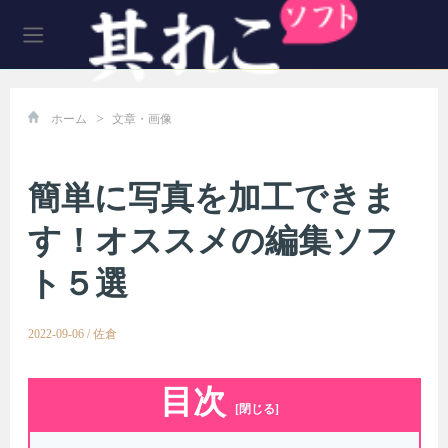
>
ホーム
文章・画像
簡単に写真を加工できま
す！オススメの編集ソフ
ト５選
2022-09-06
/
佐倉
目次
[閉じる]