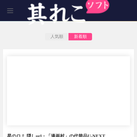
人気順
新着順
星のロミ 隠しurl・「漫画村」の代替品U-NEXT