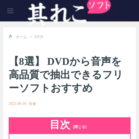
>
ホーム
DVD
【8選】 DVDから音声を
高品質で抽出できるフリ
ーソフトおすすめ
2022-08-18
/
佐倉
目次
[閉じる]