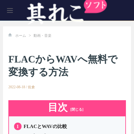
>
ホーム
動画・音楽
FLACからWAVへ無料で
変換する方法
2022-08-18
/
佐倉
目次
[閉じる]
1
FLACとWAVの比較