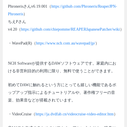
Phronerisさんv6.19.001（
https://github.com/Phroneris/ReaperJPN-
Phroneris
）
ちえPさん
v4.20（
https://github.com/chiepomme/REAPERJapanesePatcher/wiki
）
・WavePad(R)（
https://www.nch.com.au/wavepad/jp/
）
NCH Softwareが提供するDAWソフトウェアです。家庭内にお
ける非営利目的の利用に限り、無料で使うことができます。
初めてDAWに触れるという方にとっても嬉しい機能であるポ
ップアップ指示によるチュートリアルや、著作権フリーの音
楽、効果音などが搭載されています。
・VideoCruise（
https://ja.dvdfab.cn/videocruise-video-editor.htm
）