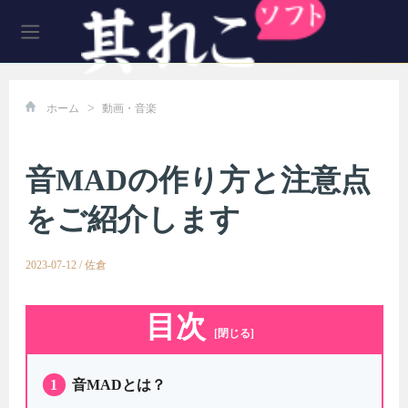
>
ホーム
動画・音楽
音MADの作り方と注意点
をご紹介します
2023-07-12
/
佐倉
目次
[閉じる]
1
音MADとは？