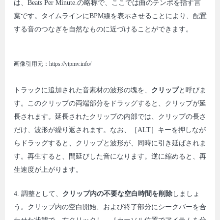
は、Beats Per Minute.の略称で、ここでは曲のテンポを指す言
葉です。タイムラインにBPM線を表示させることにより、配置
する音のつなぎを自然なものに近づけることができます。
画像引用元：https://ytpmv.info/
トラックに追加された音素材の波形の塊を、
クリップ
と呼びま
す。このクリップの両端部分をドラッグすると、クリップが延
長されます。延長されたクリップの内部では、クリップの長さ
だけ、波形が繰り返されます。なお、［ALT］キーを押しなが
らドラッグすると、クリップと波形が、同時に引き延ばされま
す。再生すると、間延びした音になります。逆に縮めると、再
生速度が上がります。
4. 調整として、
クリップ内の不要な空白時間を削除
しましょ
う。クリップ内の空白開始、および終了部分にシークバーを合