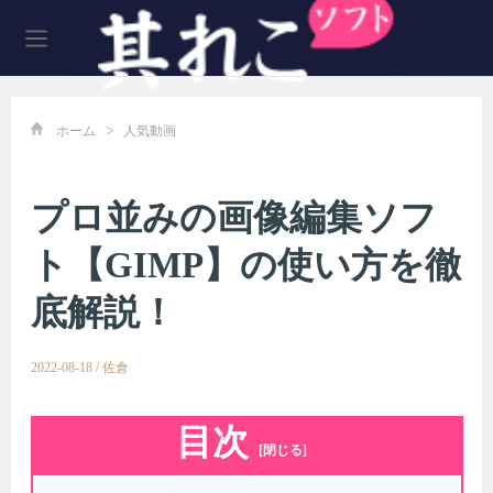
>
ホーム
人気動画
プロ並みの画像編集ソフ
ト【GIMP】の使い方を徹
底解説！
2022-08-18
/
佐倉
目次
[閉じる]