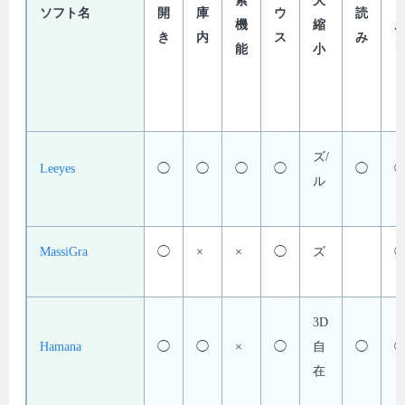
索
大
ソフト名
開
庫
ウ
読
機
縮
き
内
ス
み
能
小
ズ/
Leeyes
◯
◯
◯
◯
◯
ル
MassiGra
◯
×
×
◯
ズ
3D
Hamana
◯
◯
×
◯
自
◯
在