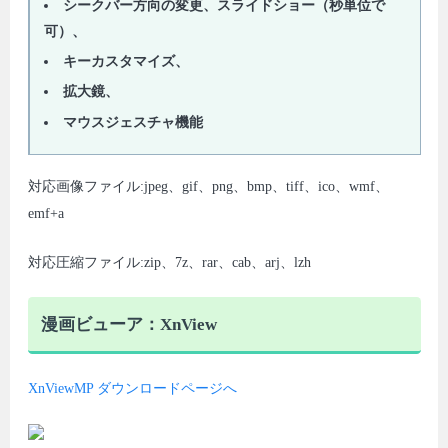
シークバー方向の変更、スライドショー（秒単位で
可）、
キーカスタマイズ、
拡大鏡、
マウスジェスチャ機能
対応画像ファイル:jpeg、gif、png、bmp、tiff、ico、wmf、
emf+a
対応圧縮ファイル:zip、7z、rar、cab、arj、lzh
漫画ビューア：XnView
XnViewMP ダウンロードページへ