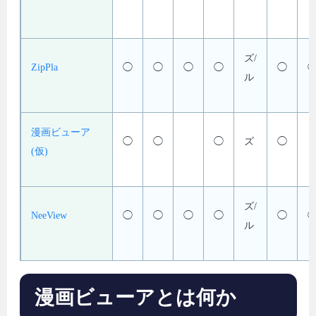
ズ/
ZipPla
◯
◯
◯
◯
◯
ル
漫画ビューア
◯
◯
◯
ズ
◯
(仮)
ズ/
NeeView
◯
◯
◯
◯
◯
ル
漫画ビューアとは何か