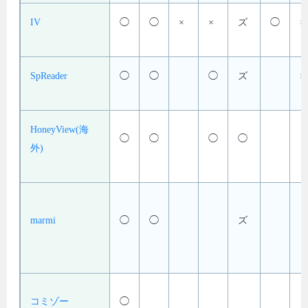
IV
◯
◯
×
×
ズ
◯
×
SpReader
◯
◯
◯
ズ
×
HoneyView(海
◯
◯
◯
◯
外)
marmi
◯
◯
ズ
コミゾー
◯