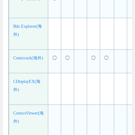
Bdz Explorer(海
外)
Comicrack(海外)
◯
◯
◯
◯
CDisplayEX(海
外)
ComicsViewer(海
外)