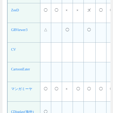
ZeeD
◯
◯
×
×
ズ
◯
GRViewer3
△
◯
◯
CV
CartoonEater
マンガミーヤ
◯
◯
×
◯
◯
◯
CDisplay(海外)
◯