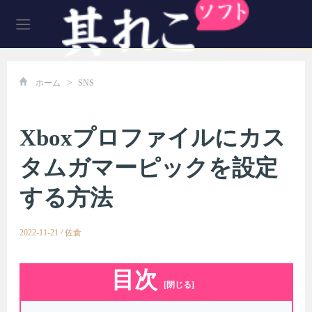
>
ホーム
SNS
Xboxプロファイルにカス
タムガマーピックを設定
する方法
2022-11-21
/
佐倉
目次
[閉じる]