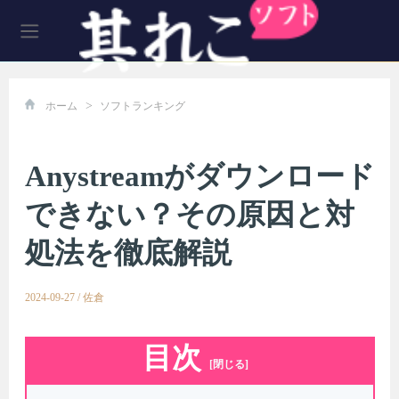
>
ホーム
ソフトランキング
Anystreamがダウンロード
できない？その原因と対
処法を徹底解説
2024-09-27
/
佐倉
目次
[閉じる]