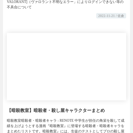
VALORANT]（ヴァロラント不明なエラー」によりログインできない等の
不具合について
2022-11-21 / 佐倉
【暗殺教室】暗殺者・殺し屋キャラクターまとめ
暗殺教室暗殺者・暗殺者キャラ - RENOTE 中学生が担任の角栄を殺して成
績を上げようとする漫画『暗殺教室』に登場する暗殺者・暗殺者キャラを
まとめたリストです。暗殺教室』には、生徒のテストとしてプロの殺し屋