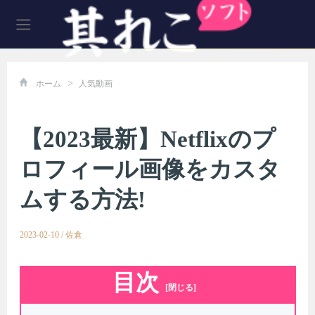
>
ホーム
人気動画
【2023最新】Netflixのプ
ロフィール画像をカスタ
ムする方法!
2023-02-10
/
佐倉
目次
[閉じる]