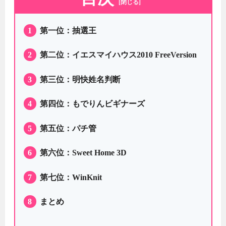
[閉じる]
1
第一位：抽選王
2
第二位：イエスマイハウス2010 FreeVersion
3
第三位：明快姓名判断
4
第四位：もでりんビギナーズ
5
第五位：パチ管
6
第六位：Sweet Home 3D
7
第七位：WinKnit
8
まとめ