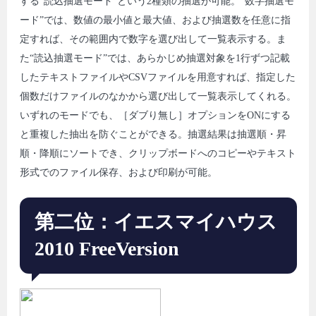
する“読込抽選モード”という2種類の抽選が可能。“数字抽選モ
ード”では、数値の最小値と最大値、および抽選数を任意に指
定すれば、その範囲内で数字を選び出して一覧表示する。ま
た“読込抽選モード”では、あらかじめ抽選対象を1行ずつ記載
したテキストファイルやCSVファイルを用意すれば、指定した
個数だけファイルのなかから選び出して一覧表示してくれる。
いずれのモードでも、［ダブり無し］オプションをONにする
と重複した抽出を防ぐことができる。抽選結果は抽選順・昇
順・降順にソートでき、クリップボードへのコピーやテキスト
形式でのファイル保存、および印刷が可能。
第二位：イエスマイハウス
2010 FreeVersion